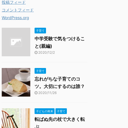
投稿フィード
コメントフィード
WordPress.org
子育て
中学受験で気をつけるこ
と(親編)
2020/12/2
子育て
忘れがちな子育てのコ
ツ。大切にするのは誰？
2020/11/26
子どもの将来
子育て
転ばぬ先の杖で大きく転
ぶ