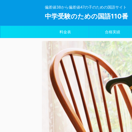
偏差値38から偏差値47の子のための国語サイト
中学受験のための国語110番
料金表
合格実績