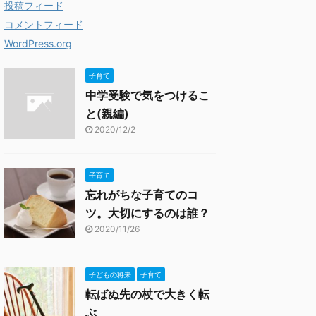
投稿フィード
コメントフィード
WordPress.org
子育て
中学受験で気をつけるこ
と(親編)
2020/12/2
子育て
忘れがちな子育てのコ
ツ。大切にするのは誰？
2020/11/26
子どもの将来
子育て
転ばぬ先の杖で大きく転
ぶ