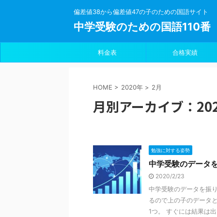
偏差値38から偏差値47の子のための国語サイト
中学受験のための国語110番
料金表
合格実績
HOME
>
2020年
>
2月
月別アーカイブ：202
勉強に対する姿勢
中学受験のデータ
2020/2/23
中学受験のデータを振
るので上の子のデータと
1つ。 すぐには結果は出な