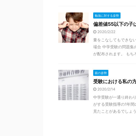
勉強に対する姿勢
偏差値55以下の子
2020/2/22
量をこなしてもできない
場合 中学受験の問題集
が配布されます。 もちろ
親の姿勢
受験における私の
2020/2/14
中学受験が一通り終わ
がする受験指導の1年間
見たことがあるでしょうか