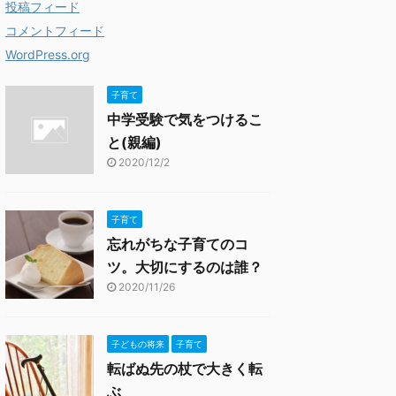
投稿フィード
コメントフィード
WordPress.org
子育て
中学受験で気をつけるこ
と(親編)
2020/12/2
子育て
忘れがちな子育てのコ
ツ。大切にするのは誰？
2020/11/26
子どもの将来
子育て
転ばぬ先の杖で大きく転
ぶ