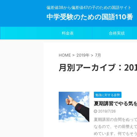
偏差値38から偏差値47の子のための国語サイト
中学受験のための国語110番
料金表
合格実績
HOME
>
2019年
>
7月
月別アーカイブ：201
勉強に対する姿勢
夏期講習でやる気
2019/7/26
夏期講習の合間をぬっ
なるので、その前整えて
めています。何でもそうで