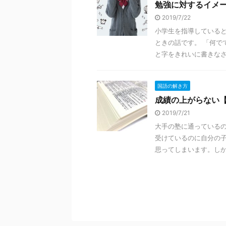
勉強に対するイメ
2019/7/22
小学生を指導していると
ときの話です。 「何で
と字をきれいに書きなさい
国語の解き方
成績の上がらない
2019/7/21
大手の塾に通っている
受けているのに自分の子
思ってしまいます。しかも