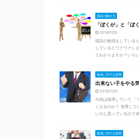
国語の解き方
「ぼくが」と「ぼ
2019/7/25
国語の勉強をしている
しているとワクワクしま
てわかりますか？いろいろ
勉強に対する姿勢
出来ない子をやる
2019/7/23
今回は指導していて 「
くなるのか？ 指導して
いのと思っているので成績
勉強に対する姿勢