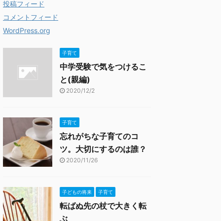
投稿フィード
コメントフィード
WordPress.org
子育て
中学受験で気をつけるこ
と(親編)
2020/12/2
子育て
忘れがちな子育てのコ
ツ。大切にするのは誰？
2020/11/26
子どもの将来
子育て
転ばぬ先の杖で大きく転
ぶ