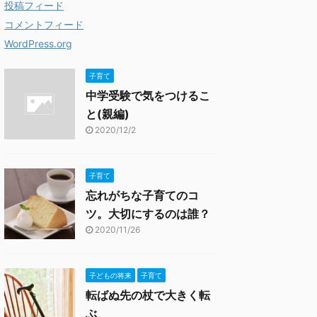
投稿フィード
コメントフィード
WordPress.org
子育て
中学受験で気をつけるこ
と(親編)
2020/12/2
子育て
忘れがちな子育てのコ
ツ。大切にするのは誰？
2020/11/26
子どもの将来
子育て
転ばぬ先の杖で大きく転
ぶ