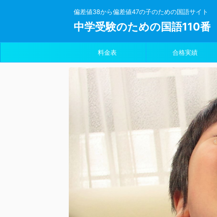
偏差値38から偏差値47の子のための国語サイト
中学受験のための国語110番
料金表
合格実績