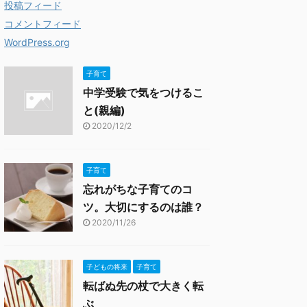
投稿フィード
コメントフィード
WordPress.org
子育て
中学受験で気をつけるこ
と(親編)
2020/12/2
子育て
忘れがちな子育てのコ
ツ。大切にするのは誰？
2020/11/26
子どもの将来
子育て
転ばぬ先の杖で大きく転
ぶ