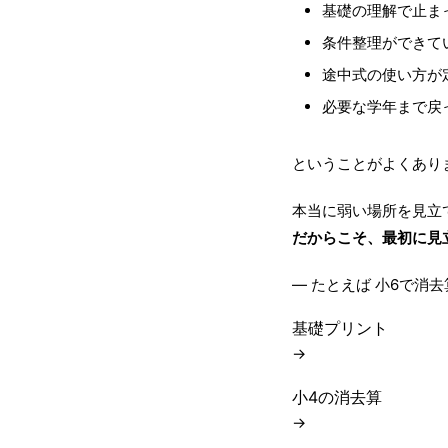
基礎の理解で止ま
条件整理ができて
途中式の使い方が
必要な学年まで戻
ということがよくあり
本当に弱い場所を見立
だからこそ、最初に見
― たとえば 小6で消
基礎プリント
→
小4の消去算
→